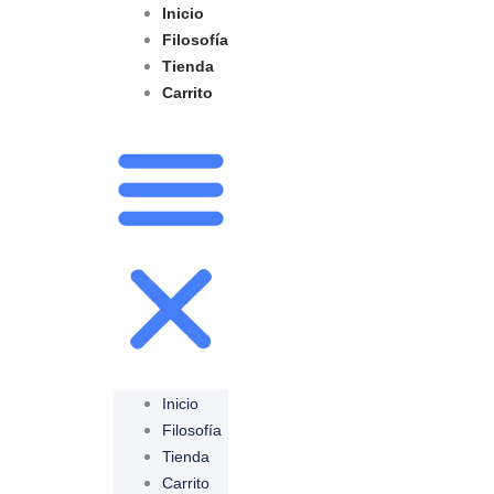
Ir
Obligatorio
Inicio
Obligatorio
al
Filosofía
contenido
Tienda
Carrito
Inicio
Filosofía
Tienda
Carrito