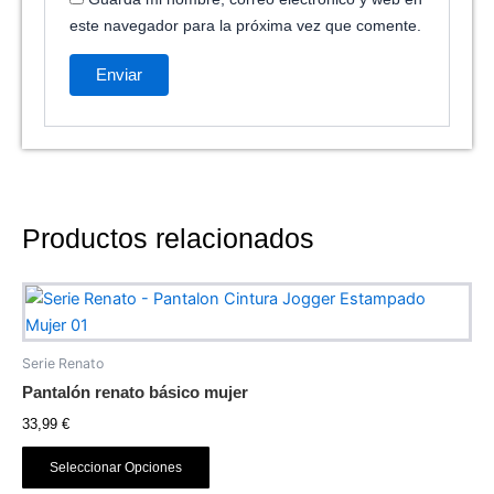
este navegador para la próxima vez que comente.
Productos relacionados
Este
producto
tiene
Serie Renato
múltiples
Pantalón renato básico mujer
variantes.
33,99
€
Las
opciones
Seleccionar Opciones
se