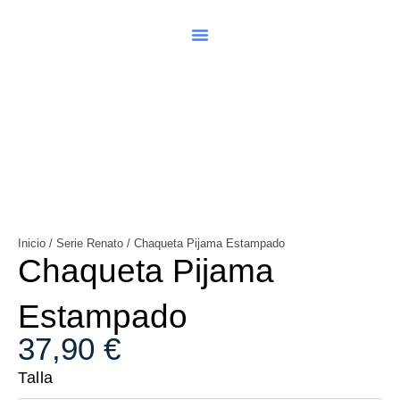
Ir
al
contenido
Chaqueta
Pijama
Estampado
cantidad
Inicio
/
Serie Renato
/ Chaqueta Pijama Estampado
Chaqueta Pijama
Estampado
37,90
€
Talla